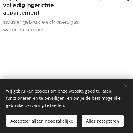
volledig ingerichte
appartement
Inclusief gebruik elektriciteit, gas,
water en internet
Mageleinstraat 21C, 9000 Gent
Wij gebruiken cookies om onze website goed te laten
Alle rechten voorbehouden 2024
functioneren en te beveiligen, en om je de best mogelijke
gebruikerservaring te bieden.
Cookies
Talen
Accepteer alleen noodzakelijke
Alles accepteren
Nederlands
English